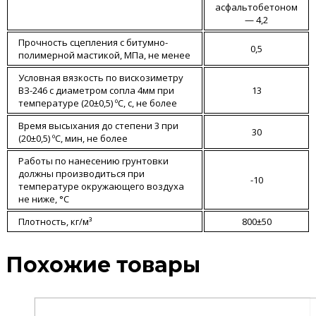
асфальтобетоном
— 4,2
Прочность сцепления с битумно-
0,5
полимерной мастикой, МПа, не менее
Условная вязкость по вискозиметру
ВЗ-246 с диаметром сопла 4мм при
13
температуре (20±0,5) ºС, с, не более
Время высыхания до степени 3 при
30
(20±0,5) ºС, мин, не более
Работы по нанесению грунтовки
должны производиться при
-10
температуре окружающего воздуха
не ниже, °С
Плотность, кг/м³
800±50
Похожие товары