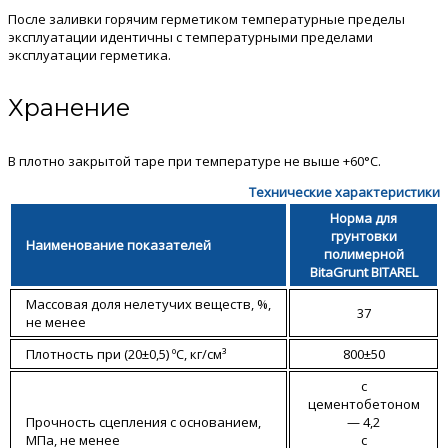
После заливки горячим герметиком температурные пределы
эксплуатации идентичны с температурными пределами
эксплуатации герметика.
Хранение
В плотно закрытой таре при температуре не выше +60°С.
Технические характеристики
Норма для
грунтовки
Наименование показателей
полимерной
BitaGrunt BITAREL
Массовая доля нелетучих веществ, %,
37
не менее
Плотность при (20±0,5) ºС, кг/см³
800±50
с
цементобетоном
Прочность сцепления с основанием,
— 4,2
МПа, не менее
с