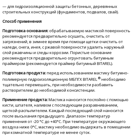
— для гидроизоляционной защиты бетонных, деревянных
строительных конструкций (фундаментов, подвалов, свай).
Способ применения
Подготовка основания:
обрабатываемую мастикой поверхность
рекомендуется предварительно осушить, очистить от
загрязнений, в зимнее время при помощи щетки очистить от
наледи, снега, инея, с ржавой поверхности удалить наружный
слой ржавчины и следы коррозии. Пористые основание
рекомендуется предварительно огрунтовать битумным
праймером (рекомендуется праймер битумный BITAREL).
Подготовка продукта:
перед использованием мастику битумно-
®
полимерную гидроизоляционную МБПГХ BITAREL
необходимо
тщательно перемешать, при необходимости разбавить
растворителем до необходимой консистенции.
Применение продукта:
Мастика наносится послойно с помощью
кисти, шпателя, наливом с последующим разравниванием,
щеткой-распылителем. Каждый последующий слой наносится
после высыхания предыдущего. Диапазон температур
применения от -20 °С до +40°С. При температуре окружающего
воздуха ниже 0°С, мастику необходимо выдержать в помещении
при комнатной температуре не менее суток.