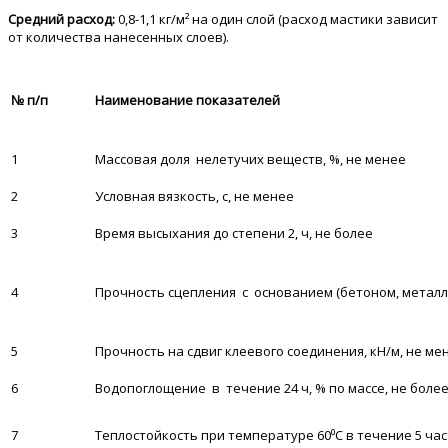
Средний расход:
0,8-1,1 кг/м² на один слой (расход мастики зависит
от количества нанесенных слоев).
№ п/п
Наименование показателей
1
Массовая доля нелетучих веществ, %, не менее
2
Условная вязкость, с, не менее
3
Время высыхания до степени 2, ч, не более
4
Прочность сцепления с основанием (бетоном, металло
5
Прочность на сдвиг клеевого соединения, кН/м, не ме
6
Водопоглощение в течение 24 ч, % по массе, не боле
7
Теплостойкость при температуре 60⁰С в течение 5 ча