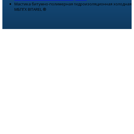
Мастика битумно-полимерная гидроизоляционная холодная
МБПГХ BITAREL ®