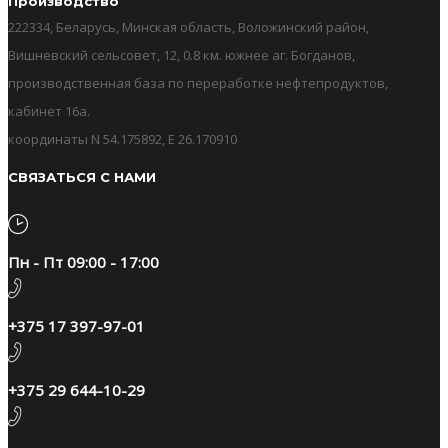
Производство
222334, Беларусь, Минская область, Воложинский район,
Вишневский сельсовет, 12, 0.8 км. южнее аг. Богданов,
производственная база по переработке нефтепродуктов,
кабинет 16а.
координаты N 54.175892, E 26.170910
СВЯЗАТЬСЯ С НАМИ
Пн - Пт 09:00 - 17:00
+375 17 397-97-01
+375 29 644-10-29​