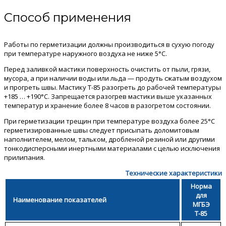
Способ применения
Работы по герметизации должны производиться в сухую погоду
при температуре наружного воздуха не ниже 5°С.
Перед заливкой мастики поверхность очистить от пыли, грязи,
мусора, а при наличии воды или льда — продуть сжатым воздухом
и прогреть швы. Мастику Т-85 разогреть до рабочей температуры
+185 … +190°С. Запрещается разогрев мастики выше указанных
температур и хранение более 8 часов в разогретом состоянии.
При герметизации трещин при температуре воздуха более 25°С
герметизированные швы следует присыпать доломитовым
наполнителем, мелом, тальком, дробленой резиной или другими
тонкодисперсными инертными материалами с целью исключения
прилипания.
Технические характеристики
Норма
для
Наименование показателей
МГБЭ
Т-85