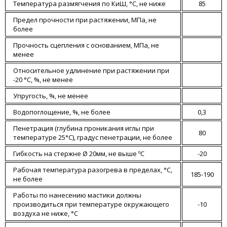
Температура размягчения по КиШ, °С, не ниже
85
Предел прочности при растяжении, МПа, не
более
Прочность сцепления с основанием, МПа, не
менее
Относительное удлинение при растяжении при
-20 °С, %, не менее
Упругость, %, не менее
Водопоглощение, %, не более
0,3
Пенетрация (глубина проникания иглы при
80
температуре 25°С), градус пенетрации, не более
Гибкость на стержне Ø 20мм, не выше ºС
-20
Рабочая температура разогрева в пределах, °С,
185-190
не более
Работы по нанесению мастики должны
производиться при температуре окружающего
-10
воздуха не ниже, °С